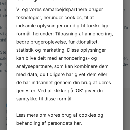
Det kan føles som en skarp smerte, når du går. Hælsporer rammer
Vi og vores samarbejdspartnere bruger
ofte mennesker, der går meget på arbejdet, og kan skyldes forkerte
fodstillinger, eller at din muskulatur er overbelastet.
teknologier, herunder cookies, til at
indsamle oplysninger om dig til forskellige
Klinikken tilbyder indlæg, der reducerer stød og aflaster dine hæle. Du
formål, herunder: Tilpasning af annoncering,
vil også blive vejledt i, hvordan du vælger sko, der hjælper med at
skåne dine hæle.
bedre brugeroplevelse, funktionalitet,
statistik og marketing. Disse oplysninger
Særligt for unge mellem 8-14 år: Hvis du har ondt bag på hælen,
kan blive delt med annoncerings- og
særligt når du er aktiv, kan det skyldes irritation i hælens vækstzoner.
Klinikken kan hjælpe med at lindre smerterne, så du kan forblive aktiv
analysepartnere, som kan kombinere dem
med et indlæg eller et hælløft.
med data, du tidligere har givet dem eller
de har indsamlet gennem din brug af deres
tjenester. Ved at klikke på 'OK' giver du
samtykke til disse formål.
Klinik for Fodterapi
Morten Børups gade 10, st. tv
Læs mere om vores brug af cookies og
8000 Aarhus C
behandling af persondata
her
.
kontakt@jannebroberg.dk