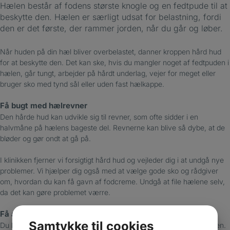
Hælen består af fodens største knogle og en fedtpude til at
beskytte den. Hælen er særligt udsat for belastning, fordi
den er det første, der rammer jorden, når du går og løber.
Når huden på din hæl bliver overbelastet, danner kroppen hård hud
for at beskytte den. Det kan ske, hvis du mangler noget af fedtpuden i
hælen, går tungt, arbejder på hårdt underlag, vejer for meget eller
bruger sko med tynd sål eller uden fast hælkappe.
Få bugt med hælrevner
Den hårde hud kan udvikle sig til revner, som ofte sidder i en
halvmåne på hælens bageste del. Revnerne kan blive så dybe, at de
bløder og gør ondt at gå på.
I klinikken fjerner vi forsigtigt hård hud og vejleder dig i at undgå nye
problemer. Vi hjælper dig også med at vælge gode sko og rådgiver
om, hvordan du kan få gavn af fodcreme. Undgå at file hælene selv,
da det kan gøre problemet værre.
Få aflastet hælsporer
Samtykke til cookies
Du kan også få en hælspore, som er en lille knogletilvækst på hælen.